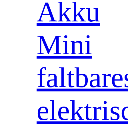
Akku
Mini
faltbare
elektris