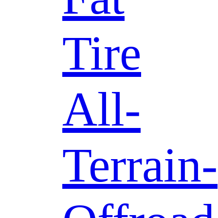
Tire
All-
Terrain-