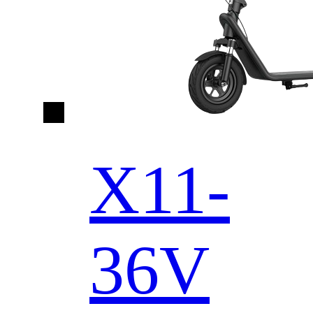
X11-
36V