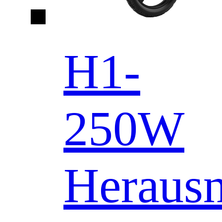
H1-
250W
Heraus