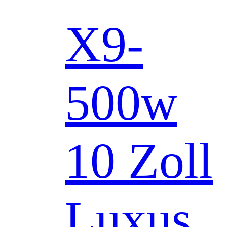
X9-
500w
10 Zoll
Luxus