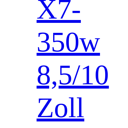
X7-
350w
8,5/10
Zoll