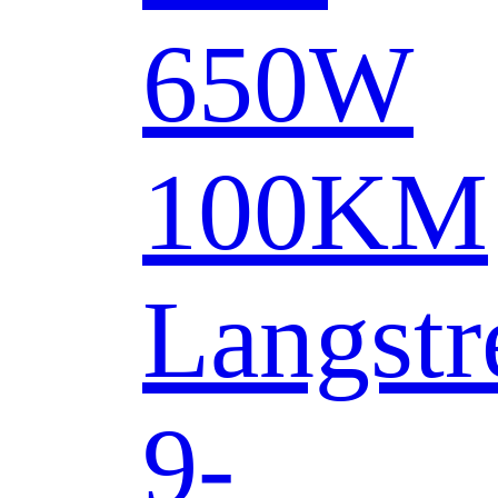
650W
100KM
Langstr
9-