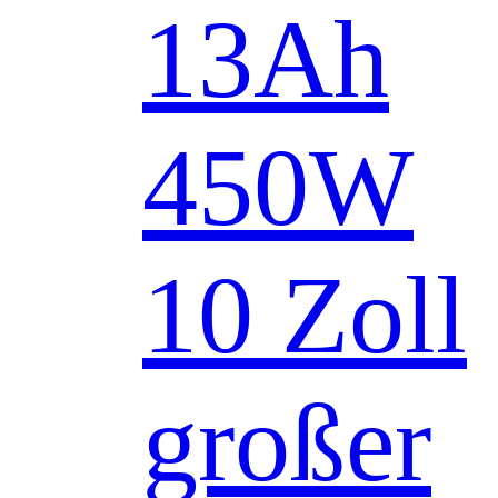
13Ah
450W
10 Zoll
großer