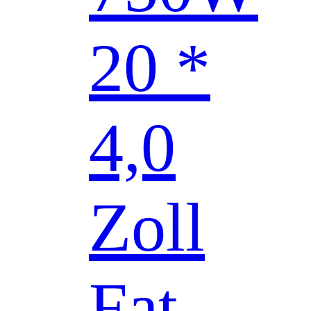
20 *
4,0
Zoll
Fat