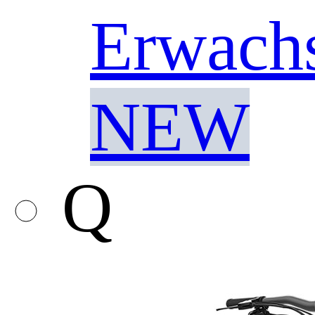
Erwach
NEW
Q