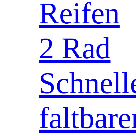
Reifen
2 Rad
Schnell
faltbare