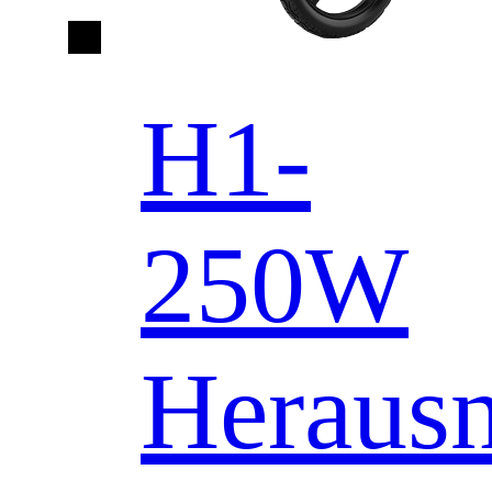
H1-
250W
Heraus