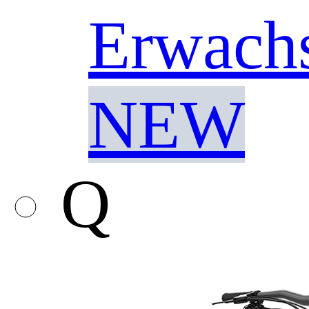
Erwach
NEW
Q