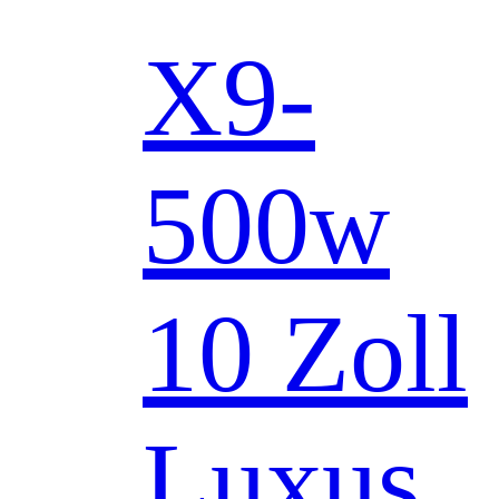
X9-
500w
10 Zoll
Luxus