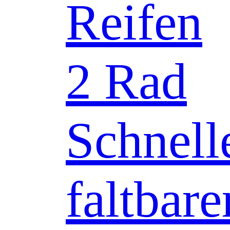
Reifen
2 Rad
Schnell
faltbare