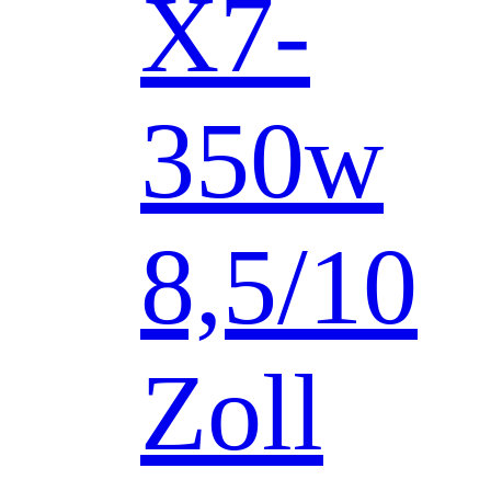
X7-
350w
8,5/10
Zoll