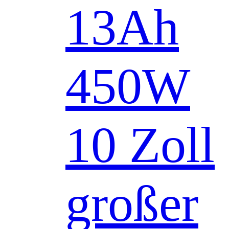
13Ah
450W
10 Zoll
großer