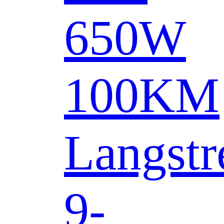
650W
100KM
Langstr
9-