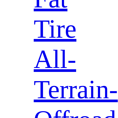
Tire
All-
Terrain-