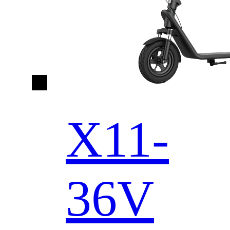
X11-
36V