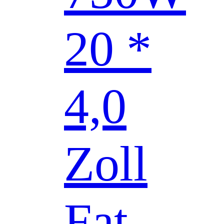
20 *
4,0
Zoll
Fat