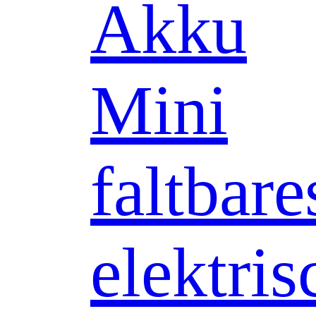
Akku
Mini
faltbare
elektris